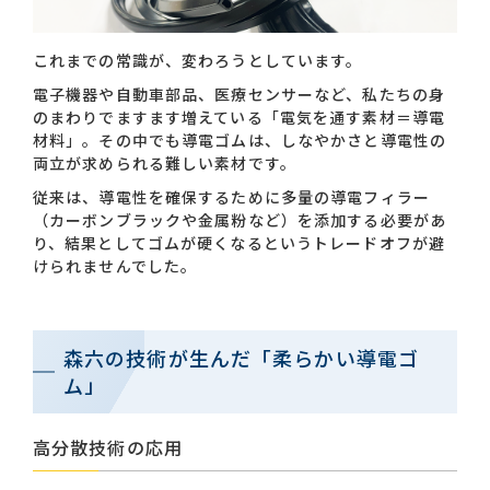
これまでの常識が、変わろうとしています。
お問い合わせ一覧
電子機器や自動車部品、医療センサーなど、私たちの身
のまわりでますます増えている「電気を通す素材＝導電
材料」。その中でも導電ゴムは、しなやかさと導電性の
両立が求められる難しい素材です。
従来は、導電性を確保するために多量の導電フィラー
（カーボンブラックや金属粉など）を添加する必要があ
り、結果としてゴムが硬くなるというトレードオフが避
おすすめキーワード
けられませんでした。
#会社概要
#森六って何？
#グローバルネットワーク
森六の技術が生んだ「柔らかい導電ゴ
#ダイバーシティ＆インクルージョン
#統合報告書
ム」
高分散技術の応用