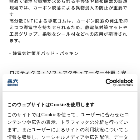
極めて清浄な環境が求められる半導体や精密機器の製造
現場では、カーボン脱落による異物混入の防止が重要で
す。
高分散CNTによる導電ゴムは、カーボン脱落の発生を抑
えつつ導電性を持たせられるため、静電気対策マットや
工具グリップ、柔軟なシール材などへの応用が期待され
ます。
静電気対策用パッド・パッキン
ロボティクス・ソフトアクチュエーター分野：安
全に動く導電部品
人と接触する機会の多いロボットや、柔らかい素材で構
成されるソフトアクチュエーターには、柔軟かつ安全な
このウェブサイトはCookieを使用します
導電素材が必要です。
この導電ゴムは、触れたときのやさしさと、正確な信号
このサイトではCookieを使って、ユーザーに合わせたコ
伝達を両立できるため、人と協働する次世代ロボットに
ンテンツや広告の表示、トラフィックの分析を行ってい
適しています。
ます。またユーザーによるサイトの利用状況についても
情報を収集し、ソーシャルメディアや広告配信、データ
ロボットアーム