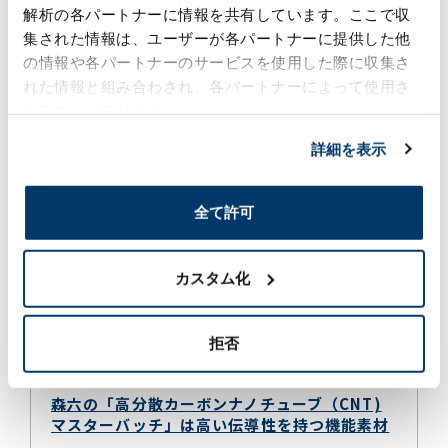
解析の各パートナーに情報を共有しています。ここで収
集された情報は、ユーザーが各パートナーに提供した他
の情報や各パートナーのサービスを使用した際に収集さ
森六の高分散カーボンマスターバッチが
れた情報と組み合わされ、各パートナーによって使用さ
選ばれる理由
れることがあります。
詳細を表示
低添加量でも高導電性 → 柔らかさをキープ
高い分散性と均一性 → 電磁波シールド
全て許可
森六の高分散カーボンマスターバッチは、「柔らかさ」
「導電性」「軽量性」という相反する要素を同時に満た
す新しい素材です。
カスタム化
次世代モビリティ、IoT、ヘルスケア、スマートテキスタ
イルなど、未来を支える分野での活用が期待されていま
す。
拒否
森六の「高分散カーボンナノチューブ（CNT)
マスターバッチ」は高い伝導性を持つ機能素材