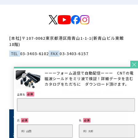
[本社]
〒107-0062
東京都港区南青山1-1-1(新青山ビル東館
18階)
TEL
03-3403-6102
FAX
03-3403-6157
企業名
必須
ソーシャルメディア一覧
氏
必須
名
必須
お問い合わせ一覧