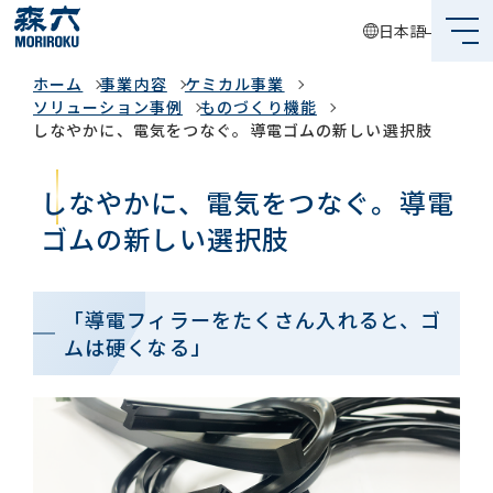
日本語
事業内容
ホーム
事業内容
ケミカル事業
森六って何？
ソリューション事例
ものづくり機能
しなやかに、電気をつなぐ。導電ゴムの新しい選択肢
企業情報
しなやかに、電気をつなぐ。導電
事業内容
ゴムの新しい選択肢
サステナビリティ
投資家情報
「導電フィラーをたくさん入れると、ゴ
ムは硬くなる」
採用情報
グローバルネットワーク