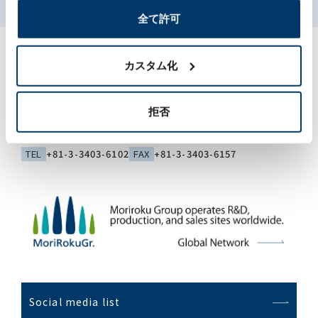
全て許可
カスタム化
[Head office]
拒否
Shin Aoyama Building East (18th floor), 1-1,
Minamiaoyama 1-chome, Minato-ku, Tokyo 107-0062
TEL
+81-3-3403-6102
FAX
+81-3-3403-6157
Social media list