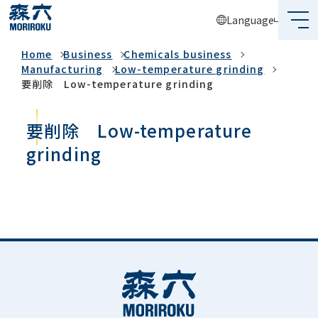
Language
Business
Home
Business
Chemicals business
What's MORIROKU?
Manufacturing
Low-temperature grinding
要削除 Low-temperature grinding
About Us
要削除 Low-temperature
Business
grinding
Sustainability
Investors
Recruit
Global Network