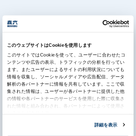
Contact list
What's MORIROKU?
About Us
このウェブサイトはCookieを使用します
Business
このサイトではCookieを使って、ユーザーに合わせたコ
ンテンツや広告の表示、トラフィックの分析を行ってい
Sustainability
ます。またユーザーによるサイトの利用状況についても
Recommended keywords
情報を収集し、ソーシャルメディアや広告配信、データ
Investors
#Company overview
#What's MORIROKU?
解析の各パートナーに情報を共有しています。ここで収
集された情報は、ユーザーが各パートナーに提供した他
#Global network
#Diversity & Inclusion
Recruit
の情報や各パートナーのサービスを使用した際に収集さ
れた情報と組み合わされ、各パートナーによって使用さ
れることがあります。
About this site
詳細を表示
Policies concerning personal information
Disclaimers
Sitemap