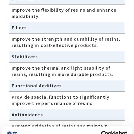
Improve the flexibility of resins and enhance
moldability.
Contact list
Fillers
Improve the strength and durability of resins,
resulting in cost-effective products.
Stabilizers
Improve the thermal and light stability of
Recommended keywords
resins, resulting in more durable products.
#Company overview
#What's MORIROKU?
Functional Additives
#Global network
#Diversity & Inclusion
Provide special functions to significantly
improve the performance of resins.
Antioxidants
Prevent oxidation of resins and maintain
product quality over the long term.​