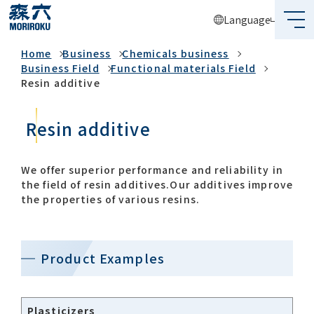
Language
Business
Home
Business
Chemicals business
What's MORIROKU?
Business Field
Functional materials Field
Resin additive
About Us
Resin additive
Business
Sustainability
We offer superior performance and reliability in
the field of resin additives.Our additives improve
Investors
the properties of various resins.​
Recruit
Product Examples​
Global Network
Plasticizers