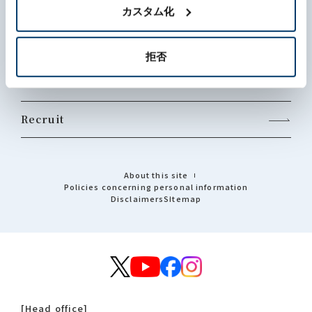
Business
カスタム化
Sustainability
拒否
Investors
Recruit
About this site
Policies concerning personal information
Disclaimers
Sitemap
[Head office]