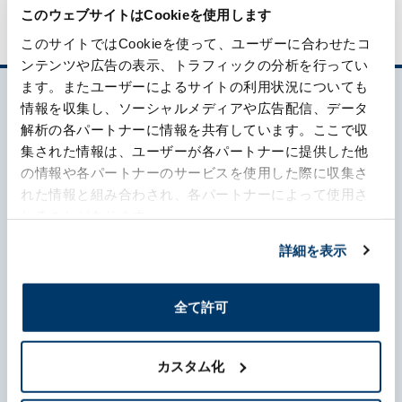
このウェブサイトはCookieを使用します
このサイトではCookieを使って、ユーザーに合わせたコ
ンテンツや広告の表示、トラフィックの分析を行ってい
ます。またユーザーによるサイトの利用状況についても
情報を収集し、ソーシャルメディアや広告配信、データ
解析の各パートナーに情報を共有しています。ここで収
集された情報は、ユーザーが各パートナーに提供した他
の情報や各パートナーのサービスを使用した際に収集さ
れた情報と組み合わされ、各パートナーによって使用さ
れることがあります。
What's MORIROKU?
詳細を表示
About Us
全て許可
Business
Sustainability
カスタム化