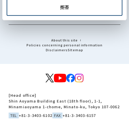
Investors
拒否
Recruit
About this site
Policies concerning personal information
Disclaimers
Sitemap
[Head office]
Shin Aoyama Building East (18th floor), 1-1,
Minamiaoyama 1-chome, Minato-ku, Tokyo 107-0062
TEL
+81-3-3403-6102
FAX
+81-3-3403-6157