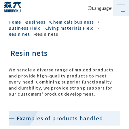
Language
Business
Home
Business
Chemicals business
What's MORIROKU?
Business Field
Living materials Field
Resin net
Resin nets
About Us
Resin nets
Business
Sustainability
We handle a diverse range of molded products
and provide high-quality products to meet
Investors
every need. Combining superior functionality
and durability, we provide strong support for
our customers' product development.​
Recruit
Examples of products handled​
Global Network