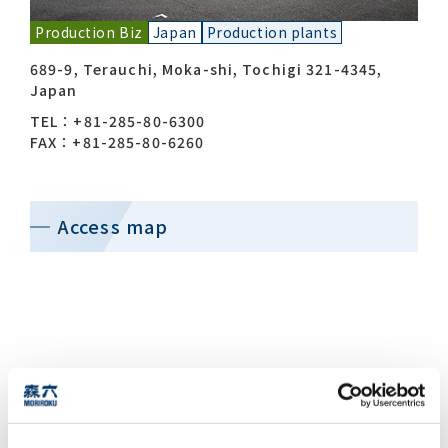
Production Biz
Japan
Production plants
Contact list
689-9, Terauchi, Moka-shi, Tochigi 321-4345,
Japan
TEL：+81-285-80-6300
FAX：+81-285-80-6260
Access map
Recommended keywords
#Company overview
#What's MORIROKU?
#Global network
#Diversity & Inclusion