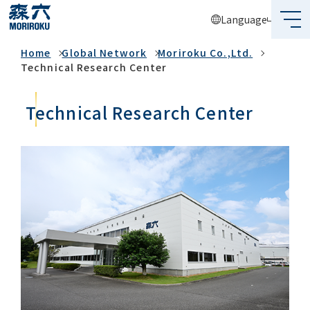
Language
Global Network
Home
Global Network
Moriroku Co.,Ltd.
What's MORIROKU?
Technical Research Center
About Us
Technical Research Center
Business
Sustainability
Investors
Recruit
Global Network