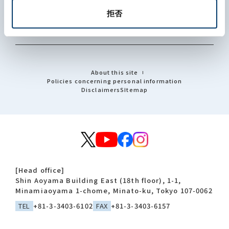
Investors
拒否
Recruit
About this site
Policies concerning personal information
Disclaimers
Sitemap
[Head office]
Shin Aoyama Building East (18th floor), 1-1,
Minamiaoyama 1-chome, Minato-ku, Tokyo 107-0062
TEL
+81-3-3403-6102
FAX
+81-3-3403-6157