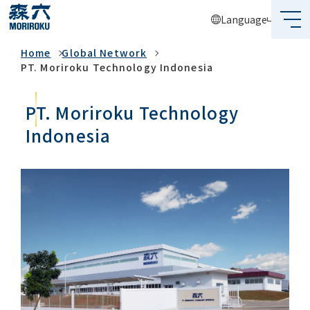
Language
Global Network
Home
Global Network
What's MORIROKU?
PT. Moriroku Technology Indonesia
About Us
PT. Moriroku Technology
Business
Indonesia
Sustainability
Investors
Recruit
Global Network