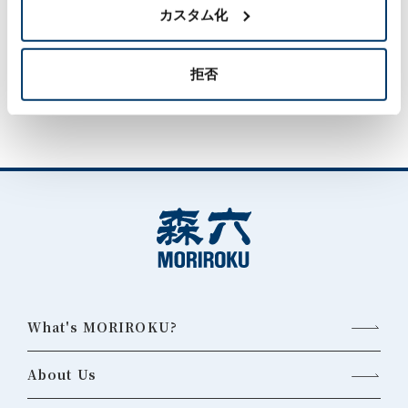
カスタム化
Inquiries about Resin-treated product
business
拒否
What's MORIROKU?
About Us