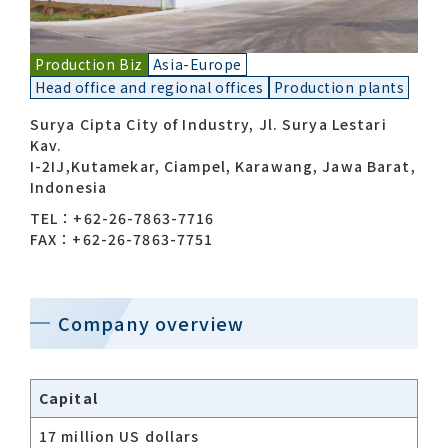
Contact list
Production Biz
Asia-Europe
Head office and regional offices
Production plants
Surya Cipta City of Industry, Jl. Surya Lestari
Kav.
I-2IJ,Kutamekar, Ciampel, Karawang, Jawa Barat,
Indonesia
TEL：+62-26-7863-7716
Recommended keywords
FAX：+62-26-7863-7751
#Company overview
#What's MORIROKU?
#Global network
#Diversity & Inclusion
Company overview
Capital
17 million US dollars