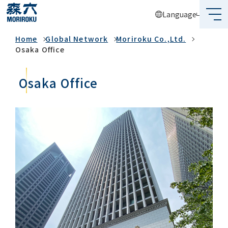
Language
Global Network
Home
Global Network
Moriroku Co.,Ltd.
What's MORIROKU?
Osaka Office
About Us
Osaka Office
Business
Sustainability
Investors
Recruit
Global Network