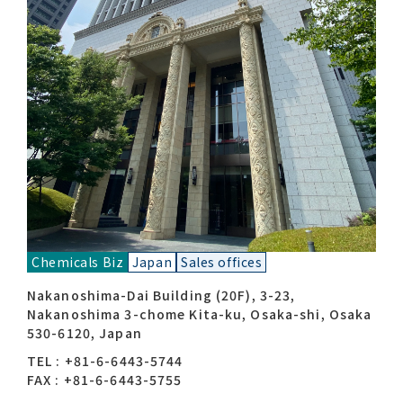
Contact list
Recommended keywords
#Company overview
#What's MORIROKU?
Chemicals Biz
Japan
Sales offices
#Global network
#Diversity & Inclusion
Nakanoshima-Dai Building (20F), 3-23,
Nakanoshima 3-chome Kita-ku, Osaka-shi, Osaka
530-6120, Japan
TEL : +81-6-6443-5744
FAX : +81-6-6443-5755