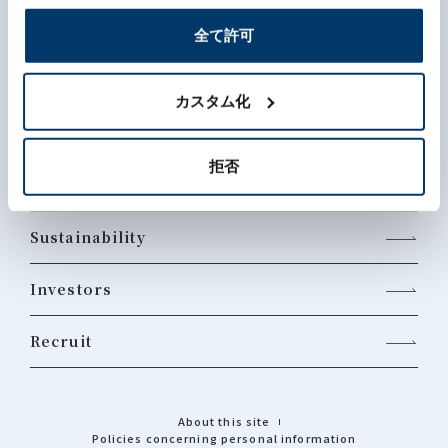
全て許可
What's MORIROKU?
カスタム化
About Us
拒否
Business
Sustainability
Investors
Recruit
About this site
Policies concerning personal information