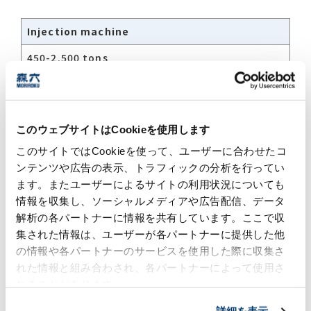
Injection machine
450-2,500 tons
Coating line
Interior, exterior
このウェブサイトはCookieを使用します
Others
このサイトではCookieを使って、ユーザーに合わせたコ
Double molding machines
ンテンツや広告の表示、トラフィックの分析を行ってい
Ultrasonic welders
ます。またユーザーによるサイトの利用状況についても
Vibration welders
情報を収集し、ソーシャルメディアや広告配信、データ
解析の各パートナーに情報を共有しています。ここで収
集された情報は、ユーザーが各パートナーに提供した他
の情報や各パートナーのサービスを使用した際に収集さ
Access map
れた情報と組み合わされ、各パートナーによって使用さ
れることがあります。