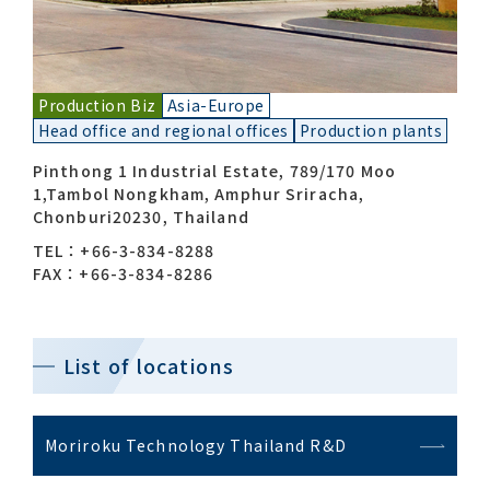
Contact list
Production Biz
Asia-Europe
Head office and regional offices
Production plants
Pinthong 1 Industrial Estate, 789/170 Moo
1,Tambol Nongkham, Amphur Sriracha,
Chonburi20230, Thailand
TEL：+66-3-834-8288
Recommended keywords
FAX：+66-3-834-8286
#Company overview
#What's MORIROKU?
#Global network
#Diversity & Inclusion
List of locations
Moriroku Technology Thailand R&D