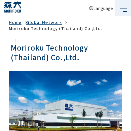
Language
Global Network
Home
Global Network
What's MORIROKU?
Moriroku Technology (Thailand) Co.,Ltd.
About Us
Moriroku Technology
Business
(Thailand) Co.,Ltd.
Sustainability
Investors
Recruit
Global Network