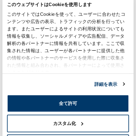
このウェブサイトはCookieを使用します
このサイトではCookieを使って、ユーザーに合わせたコ
ンテンツや広告の表示、トラフィックの分析を行ってい
東京メトロ銀座線・半蔵門線、都営大江戸線「青山一丁
ます。またユーザーによるサイトの利用状況についても
目」駅下車直結（徒歩1分）
情報を収集し、ソーシャルメディアや広告配信、データ
解析の各パートナーに情報を共有しています。ここで収
集された情報は、ユーザーが各パートナーに提供した他
Contact
の情報や各パートナーのサービスを使用した際に収集さ
れた情報と組み合わされ、各パートナーによって使用さ
れることがあります。
Contact List
詳細を表示
Inquiries about Resin-treated product
business
全て許可
Inquiries about Chemical business
カスタム化