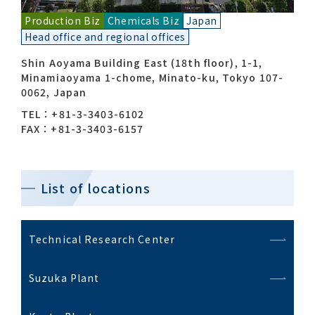
Production Biz
Chemicals Biz
Japan
Head office and regional offices
Contact list
Shin Aoyama Building East (18th floor), 1-1,
Minamiaoyama 1-chome, Minato-ku, Tokyo 107-
0062, Japan
TEL：+81-3-3403-6102
FAX：+81-3-3403-6157
Recommended keywords
List of locations
#Company overview
#What's MORIROKU?
#Global network
#Diversity & Inclusion
Technical Research Center
Suzuka Plant