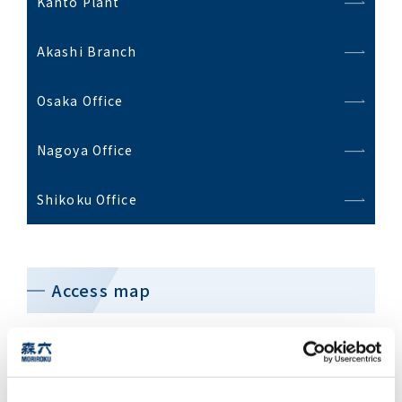
Kanto Plant
Akashi Branch
Osaka Office
Nagoya Office
Shikoku Office
Access map