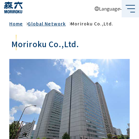
Language
Global Network
Home
Global Network
Moriroku Co.,Ltd.
What's MORIROKU?
About Us
Moriroku Co.,Ltd.
Business
Sustainability
Investors
Recruit
Global Network