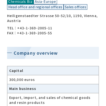
Chemicals Biz
Asia-Europe
Head office and regional offices
Sales offices
Contact list
Heiligenstaedter Strasse 50-52/10, 1190, Vienna,
Austria
TEL：+43-1-369-2005-11
FAX：+43-1-369-2005-55
Company overview
Recommended keywords
#Company overview
#What's MORIROKU?
Capital
#Global network
#Diversity & Inclusion
300,000 euros
Main business
Export, import, and sales of chemical goods
and resin products