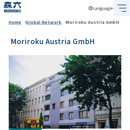
Language
Global Network
Home
Global Network
Moriroku Austria GmbH
What's MORIROKU?
About Us
Moriroku Austria GmbH
Business
Sustainability
Investors
Recruit
Global Network