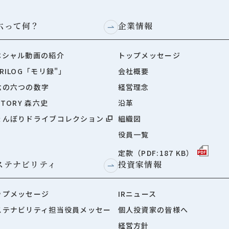
六って何？
企業情報
ペシャル動画の紹介
トップメッセージ
RILOG「モリ録"」
会社概要
六の六つの数字
経営理念
STORY 森六史
沿革
ょんぼりドライブコレクション
組織図
役員一覧
定款（PDF:187 KB）
ステナビリティ
投資家情報
ップメッセージ
IRニュース
ステナビリティ担当役員メッセー
個人投資家の皆様へ
経営方針