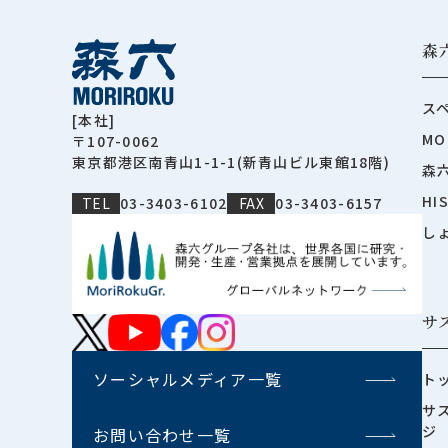
森
ス
[本社]
MO
〒107-0062
東京都港区南青山1-1-1(新青山ビル東館18階)
森
HI
TEL
03-3403-6102
FAX
03-3403-6157
し
サ
ソーシャルメディア一覧
ト
サ
ジ
お問い合わせ一覧