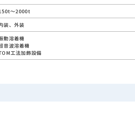
150t～2000t
内装、外装
振動溶着機
超音波溶着機
TOM工法加飾設備