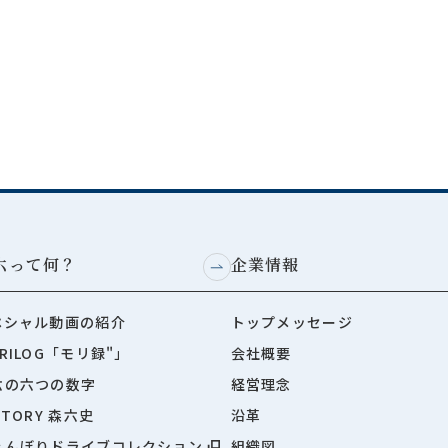
六って何？
企業情報
ペシャル動画の紹介
トップメッセージ
RILOG「モリ録"」
会社概要
六の六つの数字
経営理念
STORY 森六史
沿革
ょんぼりドライブコレクション
組織図