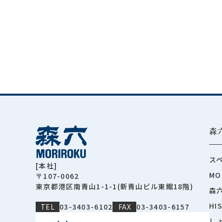
森
ス
[本社]
MO
〒107-0062
東京都港区南青山1-1-1(新青山ビル東館18階)
森
HI
TEL
03-3403-6102
FAX
03-3403-6157
し