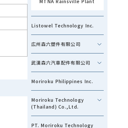
MTNA Rainsville Plant
Listowel Technology Inc.
広州森六塑件有限公司
武漢森六汽車配件有限公司
Moriroku Philippines Inc.
Moriroku Technology
(Thailand) Co.,Ltd.
PT. Moriroku Technology