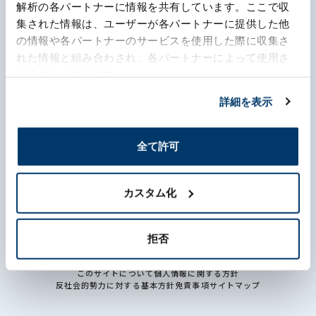
解析の各パートナーに情報を共有しています。ここで収
集された情報は、ユーザーが各パートナーに提供した他
森六って何？
の情報や各パートナーのサービスを使用した際に収集さ
れた情報と組み合わされ、各パートナーによって使用さ
企業情報
れることがあります。
詳細を表示
事業内容
サステナビリティ
全て許可
投資家情報
カスタム化
採用情報
拒否
このサイトについて
個人情報に関する方針
反社会的勢力に対する基本方針
免責事項
サイトマップ