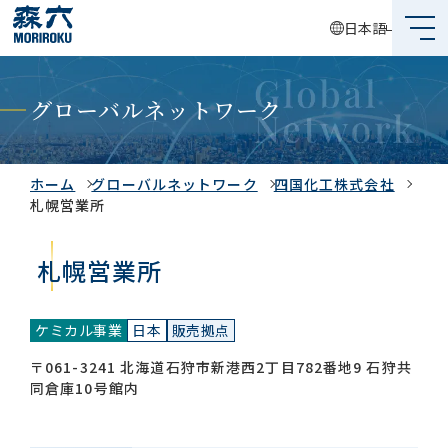
日本語
森六って何？
グローバルネットワーク
企業情報
事業内容
ホーム
グローバルネットワーク
四国化工株式会社
札幌営業所
サステナビリティ
札幌営業所
投資家情報
ケミカル事業
日本
販売拠点
採用情報
〒061-3241 北海道石狩市新港西2丁目782番地9 石狩共
同倉庫10号館内
グローバルネットワーク