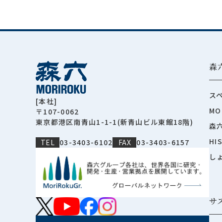
森
ス
[本社]
MO
〒107-0062
東京都港区南青山1-1-1(新青山ビル東館18階)
森
HI
TEL
03-3403-6102
FAX
03-3403-6157
し
サ