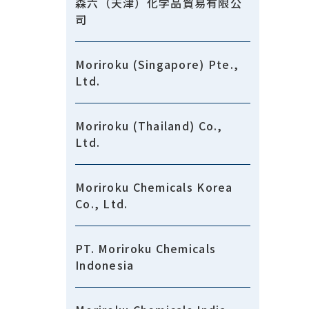
森六（天津）化学品貿易有限公
司
Moriroku (Singapore) Pte.,
Ltd.
Moriroku (Thailand) Co.,
Ltd.
Moriroku Chemicals Korea
Co., Ltd.
PT. Moriroku Chemicals
Indonesia