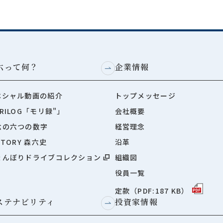
六って何？
企業情報
ペシャル動画の紹介
トップメッセージ
RILOG「モリ録"」
会社概要
六の六つの数字
経営理念
STORY 森六史
沿革
ょんぼりドライブコレクション
組織図
役員一覧
定款（PDF:187 KB）
ステナビリティ
投資家情報