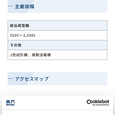
主要設備
お問い合わせ一覧
射出成型機
550t～2,500t
その他
2色成形機、振動溶着機
おすすめキーワード
#会社概要
#森六って何？
アクセスマップ
#グローバルネットワーク
#ダイバーシティ＆インクルージョン
#統合報告書