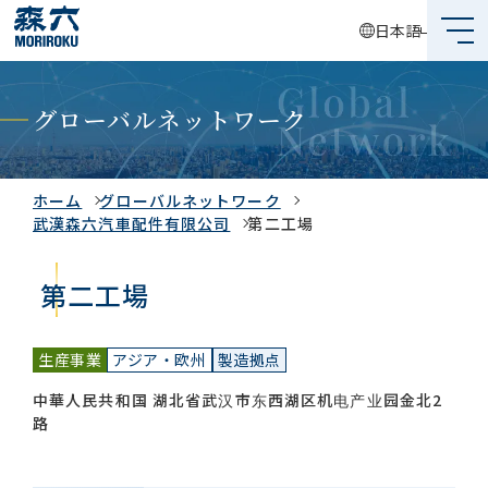
日本語
森六って何？
グローバルネットワーク
企業情報
事業内容
ホーム
グローバルネットワーク
武漢森六汽車配件有限公司
第二工場
サステナビリティ
第二工場
投資家情報
生産事業
アジア・欧州
製造拠点
採用情報
中華人民共和国 湖北省武汉市东西湖区机电产业园金北2
路
グローバルネットワーク