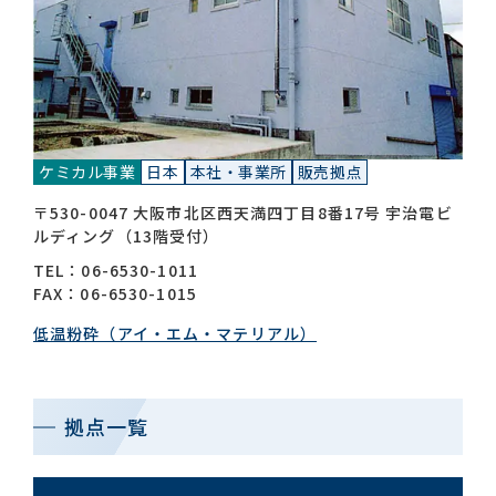
お問い合わせ一覧
ケミカル事業
日本
本社・事業所
販売拠点
〒530-0047 大阪市北区西天満四丁目8番17号 宇治電ビ
ルディング（13階受付）
おすすめキーワード
TEL：06-6530-1011
FAX：06-6530-1015
#会社概要
#森六って何？
低温粉砕（アイ・エム・マテリアル）
#グローバルネットワーク
#ダイバーシティ＆インクルージョン
#統合報告書
拠点一覧