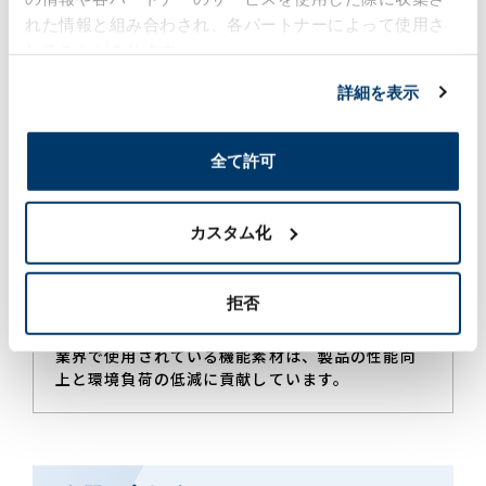
低温粉砕（アイ・エム・マテリアル）
れた情報と組み合わされ、各パートナーによって使用さ
液体窒素の冷熱（-196℃）を利用し、常温では粉
れることがあります。
砕困難な物体から素材開発に必要な粉黛を生成し
詳細を表示
ています。
全て許可
ファインケミカル分野
「ものづくり」をテーマに、機能性を有する最適
な商品や製造プロセスをご提案いたします。
カスタム化
機能素材分野
拒否
自動車、電子機器、建築、医療など、さまざまな
業界で使用されている機能素材は、製品の性能向
上と環境負荷の低減に貢献しています。