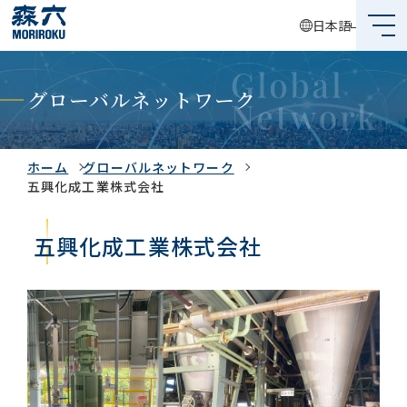
日本語
森六って何？
グローバルネットワーク
企業情報
事業内容
ホーム
グローバルネットワーク
五興化成工業株式会社
サステナビリティ
五興化成工業株式会社
投資家情報
採用情報
グローバルネットワーク