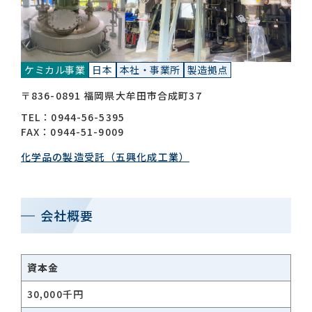
お問い合わせ一覧
ケミカル事業
日本
本社・事業所
製造拠点
〒836-0891 福岡県大牟田市合成町37
TEL：0944-56-5395
FAX：0944-51-9009
化学品の製造受託（五興化成工業）
おすすめキーワード
#会社概要
#森六って何？
会社概要
#グローバルネットワーク
#ダイバーシティ＆インクルージョン
#統合報告書
資本金
30,000千円