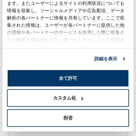
ます。またユーザーによるサイトの利用状況についても
情報を収集し、ソーシャルメディアや広告配信、データ
解析の各パートナーに情報を共有しています。ここで収
集された情報は、ユーザーが各パートナーに提供した他
の情報や各パートナーのサービスを使用した際に収集さ
れた情報と組み合わされ、各パートナーによって使用さ
関連リンク
れることがあります。
詳細を表示
化学品の製造受託（五興化成工業）
全て許可
染料合成・臭素化反応で培ってきた技術を生かし
て、ファインケミカル分野で事業を展開していま
す。
カスタム化
ファインケミカル分野
拒否
「ものづくり」をテーマに、機能性を有する最適
な商品や製造プロセスをご提案いたします。