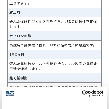
上させます。
封止材
お問い合わせ一覧
優れた保護性能と耐久性を持ち、LEDの信頼性を確保
します。
ナイロン樹脂
高強度で耐熱性に優れ、LED部品の成形に最適です。
EMC材料
おすすめキーワード
優れた電磁波シールド性能を持ち、LED製品の電磁波
#会社概要
#森六って何？
干渉を低減します。
#グローバルネットワーク
熱可塑樹脂
#ダイバーシティ＆インクルージョン
#統合報告書
高い加工性と耐久性を持ち、さまざまな形状のLED部
品に対応可能です。
ケミカル事業に関するお問い合わせ