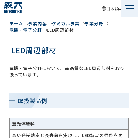
日本語
事業内容
ホーム
事業内容
ケミカル事業
事業分野
森六って何？
電機・電子分野
LED周辺部材
企業情報
LED周辺部材
事業内容
電機・電子分野において、高品質なLED周辺部材を取り
サステナビリティ
扱っています。
投資家情報
取扱製品例
採用情報
蛍光体原料
グローバルネットワーク
高い発光効率と長寿命を実現し、LED製品の性能を向