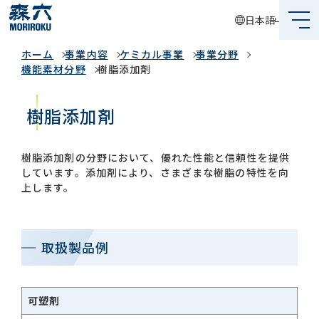
日本語
事業内容
ホーム
事業内容
ケミカル事業
事業分野
森六って何？
機能素材分野
樹脂添加剤
企業情報
樹脂添加剤
事業内容
樹脂添加剤の分野において、優れた性能と信頼性を提供
サステナビリティ
しています。添加剤により、さまざまな樹脂の特性を向
上します。
投資家情報
採用情報
取扱製品例
グローバルネットワーク
可塑剤