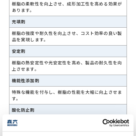
樹脂の柔軟性を向上させ、成形加工性を高める効果が
あります。
お問い合わせ一覧
充填剤
樹脂の強度や耐久性を向上させ、コスト効率の良い製
品を実現します。
安定剤
樹脂の熱安定性や光安定性を高め、製品の耐久性を向
上させます。
おすすめキーワード
機能性添加剤
#会社概要
#森六って何？
特殊な機能を付与し、樹脂の性能を大幅に向上させま
#グローバルネットワーク
す。
#ダイバーシティ＆インクルージョン
#統合報告書
酸化防止剤
樹脂の酸化を防ぎ、長期間にわたり製品の品質を維持
します。