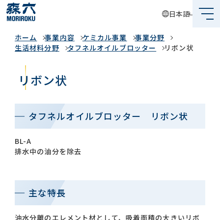
日本語
事業内容
ホーム
事業内容
ケミカル事業
事業分野
森六って何？
生活材料分野
タフネルオイルブロッター
リボン状
企業情報
リボン状
事業内容
サステナビリティ
タフネルオイルブロッター リボン状
投資家情報
BL-A
排水中の油分を除去
採用情報
主な特長
グローバルネットワーク
油水分離のエレメント材として、吸着面積の大きいリボ