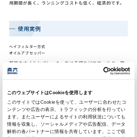
用期間が長く、ランニングコストも低く、経済的です。
使用実例
ヘイフィルター方式
オイルアブセッパー
既設のオイルセパレーター内に金網などでフィルター層
をつくり、リボン状を詰めます。取り扱いも容易です。
タンク濾過方式
このウェブサイトはCookieを使用します
リボン状を詰め、排水を濾過し油分を吸着除去させま
す。
このサイトではCookieを使って、ユーザーに合わせたコ
ンテンツや広告の表示、トラフィックの分析を行ってい
ます。またユーザーによるサイトの利用状況についても
製品ラインナップ
情報を収集し、ソーシャルメディアや広告配信、データ
解析の各パートナーに情報を共有しています。ここで収