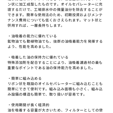
ン状に加工成型したものです。オイルセパレーターに充
填するだけで、工場排水中の微量油分を除去することが
できます。簡単な使用法のため、初期投資およびメンテ
お問い合わせ一覧
ナンス費用についても低くおさえられます。マット状と
併用すれば、一層長持ちします。
・油吸着の能力に優れている
鉱物油でも動植物油でも、抜群の油吸着能力を発揮する
よう、性能を高めました。
・吸着した油の保持力に優れている
おすすめキーワード
特殊添加剤を配合することにより、油吸着濾過材の最も
重要なポイントである油の保持能力を高めました。
#会社概要
#森六って何？
・簡単に組み込める
#グローバルネットワーク
リボン状を既設のオイルセパレーターに組み込むことも
#ダイバーシティ＆インクルージョン
#統合報告書
簡単にできて便利です。組み込み面積も小さく、組み込
み設備の構造も簡単で、取り扱いが容易です。
・使用期間が長く経済的
油を吸着する容量が大きいため、フィルターとしての使