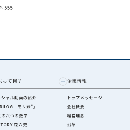
P-555
六って何？
企業情報
ペシャル動画の紹介
トップメッセージ
RILOG「モリ録"」
会社概要
六の六つの数字
経営理念
STORY 森六史
沿革