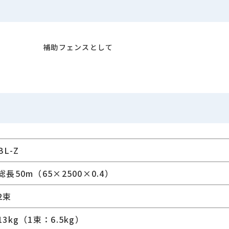
補助フェンスとして
BL-Z
総長50m（65×2500×0.4）
2束
13kg（1束：6.5kg）