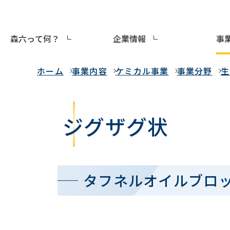
森六って何？
企業情報
事
事業内容
ホーム
事業内容
ケミカル事業
事業分野
生
ジグザグ状
タフネルオイルブロ