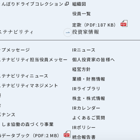
ょんぼりドライブコレクション
組織図
役員一覧
定款（PDF:187 KB）
ステナビリティ
投資家情報
ップメッセージ
IRニュース
ステナビリティ担当役員メッセー
個人投資家の皆様へ
経営方針
ステナビリティニュース
業績・財務情報
ステナビリティマネジメント
IRライブラリ
境
株主・株式情報
会
IRカレンダー
バナンス
よくあるご質問
くしま協働の森づくり事業
IRポリシー
Gデータブック（PDF:2 MB）
統合報告書