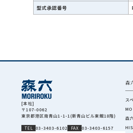
型式承認番号
森
ス
[本社]
MO
〒107-0062
東京都港区南青山1-1-1(新青山ビル東館18階)
森
HI
TEL
03-3403-6102
FAX
03-3403-6157