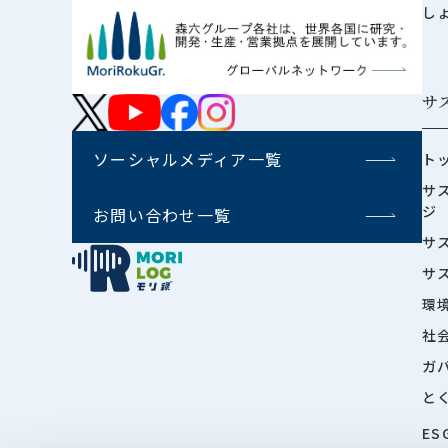
し
サ
ソーシャルメディア一覧
ト
サ
ジ
お問い合わせ一覧
サ
サ
環
社
ガ
と
ES