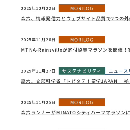
MORILOG
2025年12月22日
森六、情報発信力とウェブサイト品質で2つの外
MORILOG
2025年11月28日
MTNA-Rainsvilleが寄付協賛マラソンを
サステナビリティ
ニュース
2025年11月27日
森六、文部科学省「トビタテ！留学JAPAN」
MORILOG
2025年11月25日
森六ランナーがMINATOシティハーフマラソン