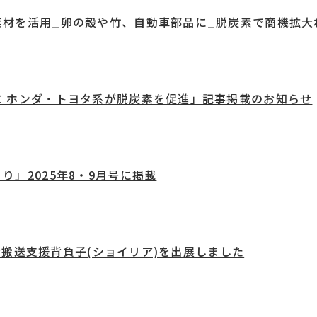
素材を活用_卵の殻や竹、自動車部品に_脱炭素で商機拡大
 ホンダ・トヨタ系が脱炭素を促進」記事掲載のお知らせ
」2025年8・9月号に掲載
難者搬送支援背負子(ショイリア)を出展しました