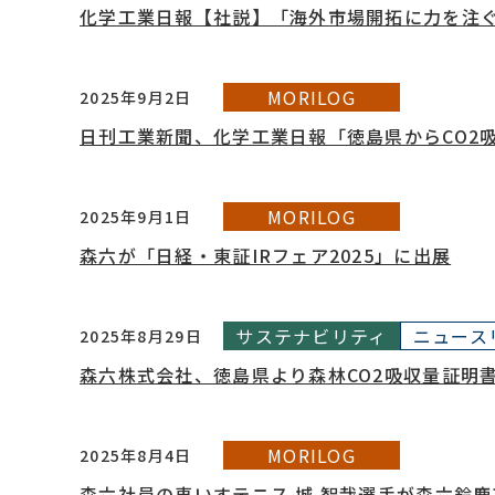
化学工業日報【社説】「海外市場開拓に力を注
MORILOG
2025年9月2日
日刊工業新聞、化学工業日報「徳島県からCO2
MORILOG
2025年9月1日
森六が「日経・東証IRフェア2025」に出展
サステナビリティ
ニュース
2025年8月29日
森六株式会社、徳島県より森林CO2吸収量証明
MORILOG
2025年8月4日
森六社員の車いすテニス 城 智哉選手が森六鈴