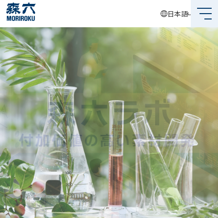
日本語
森六って何？
企業情報
事業内容
サステナビリティ
投資家情報
採用情報
グローバルネットワーク