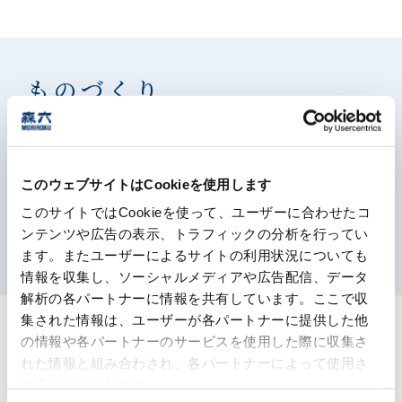
ものづくり
森六グループは総力を挙げて、お客様のニーズに応える
高付加価値な素材の開発と提供に取り組んでいます。
このウェブサイトはCookieを使用します
このサイトではCookieを使って、ユーザーに合わせたコ
ものづくり
ンテンツや広告の表示、トラフィックの分析を行ってい
多層フィルムの製造・販売（四国化工）
自動二輪外装部品の製造（ファブレス）
低温粉砕（アイ・エム・マテリアル）
農業資材・農産物販売（森六アグリ）
化学品の製造受託（五興化成）
押出成形品の製造（中部化学）
森六のものづくり
ます。またユーザーによるサイトの利用状況についても
情報を収集し、ソーシャルメディアや広告配信、データ
解析の各パートナーに情報を共有しています。ここで収
集された情報は、ユーザーが各パートナーに提供した他
の情報や各パートナーのサービスを使用した際に収集さ
ソリューション事例
Solution
れた情報と組み合わされ、各パートナーによって使用さ
れることがあります。
多岐に渡る事業分野で、幅広い分野のお客様をのニーズ