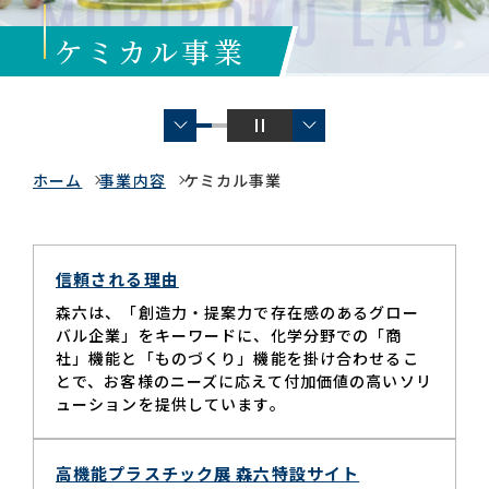
ケミカル事業
お問い合わせ一覧
ホーム
事業内容
ケミカル事業
おすすめキーワード
信頼される理由
#会社概要
#森六って何？
森六は、「創造力・提案力で存在感のあるグロー
バル企業」をキーワードに、化学分野での「商
#グローバルネットワーク
社」機能と「ものづくり」機能を掛け合わせるこ
#ダイバーシティ＆インクルージョン
#統合報告書
とで、お客様のニーズに応えて付加価値の高いソリ
ューションを提供しています。
高機能プラスチック展 森六特設サイト